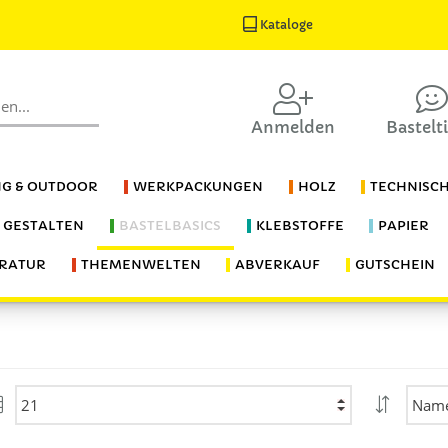
Kataloge
Anmelden
Bastelt
G & OUTDOOR
WERKPACKUNGEN
HOLZ
TECHNISC
S GESTALTEN
BASTELBASICS
KLEBSTOFFE
PAPIER
ERATUR
THEMENWELTEN
ABVERKAUF
GUTSCHEIN