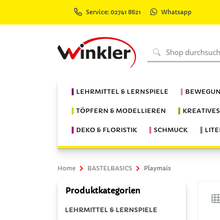
Service: 02741 8621
Whatsapp
LEHRMITTEL & LERNSPIELE
BEWEGUN
TÖPFERN & MODELLIEREN
KREATIVE
DEKO & FLORISTIK
SCHMUCK
LIT
Home
BASTELBASICS
Playmais
Produktkategorien
LEHRMITTEL & LERNSPIELE