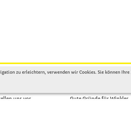
gation zu erleichtern, verwenden wir Cookies. Sie können Ihre
R UNS
SERVICE
tellen uns vor
Gute Gründe für Winkler
nbesichtigung
Basteltipps
ngeschichte
Kataloge und Magazine
Bestellformular