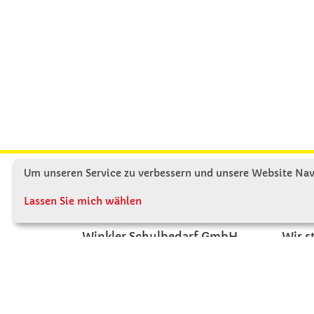
Um unseren Service zu verbessern und unsere Website Navi
KONTAKT
ÜBE
Lassen Sie mich wählen
Winkler Schulbedarf GmbH
Wir s
Rosenthal 2
Firme
A - 3121 Karlstetten
Firme
T: 02741 - 8621
Jobs
F: 02741 - 8624