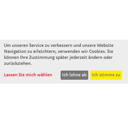
Um unseren Service zu verbessern und unsere Website
Navigation zu erleichtern, verwenden wir Cookies. Sie
können Ihre Zustimmung später jederzeit ändern oder
KONTAKT
zurückziehen.
Lassen Sie mich wählen
Ich lehne ab
Ich stimme zu
Winkler Schulbedarf GmbH
Rosenthal 2
A - 3121 Karlstetten
T: 02741 - 8621
F: 02741 - 8624
WhatsApp: 0664 - 1077657
Mo-Do: 07:30 -15:30
Abholungen bis 15:00