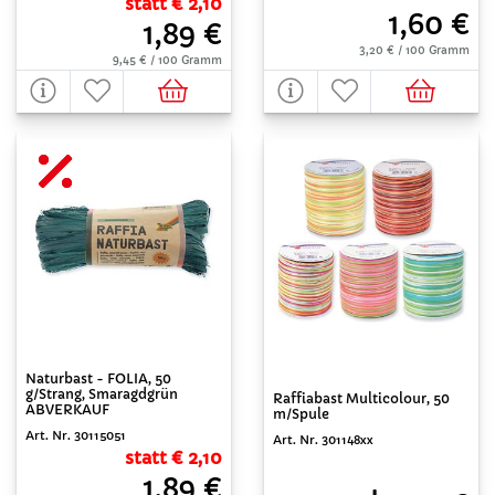
statt € 2,10
1,60 €
1,89 €
3,20 € / 100 Gramm
9,45 € / 100 Gramm
Naturbast - FOLIA, 50
g/Strang, Smaragdgrün
Raffiabast Multicolour, 50
ABVERKAUF
m/Spule
Art. Nr. 30115051
Art. Nr. 301148xx
statt € 2,10
1,89 €