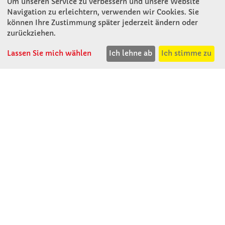
Um unseren Service zu verbessern und unsere Website
Navigation zu erleichtern, verwenden wir Cookies. Sie
können Ihre Zustimmung später jederzeit ändern oder
KONTAKT
zurückziehen.
Lassen Sie mich wählen
Ich lehne ab
Ich stimme zu
Winkler Schulbedarf GmbH
Rosenthal 2
A - 3121 Karlstetten
T: 02741 - 8621
F: 02741 - 8624
WhatsApp: 0664 - 1077657
Mo-Do: 07:30 -15:30
Abholungen bis 15:00
Fr: 07:30 - 14:30
verkauf@winklerschulbedarf.at
ÜBER UNS
Wir stellen uns vor