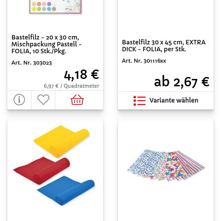
Bastelfilz - 20 x 30 cm,
Bastelfilz 30 x 45 cm, EXTRA
Mischpackung Pastell -
DICK - FOLIA, per Stk.
FOLIA, 10 Stk./Pkg.
Art. Nr. 301116xx
Art. Nr. 303023
4,18 €
ab 2,67 €
6,97 € / Quadratmeter
Variante wählen