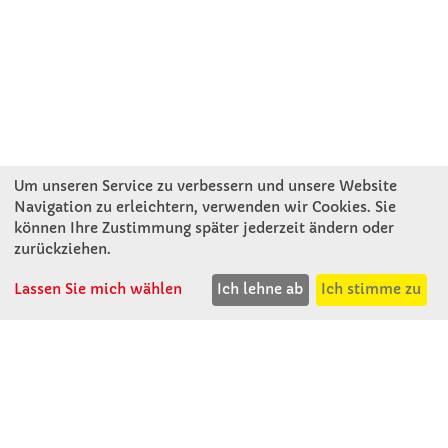
Um unseren Service zu verbessern und unsere Website
Navigation zu erleichtern, verwenden wir Cookies. Sie
können Ihre Zustimmung später jederzeit ändern oder
KONTAKT
zurückziehen.
Lassen Sie mich wählen
Ich lehne ab
Ich stimme zu
Winkler Schulbedarf GmbH
Rosenthal 2
A - 3121 Karlstetten
T: 02741 - 8621
F: 02741 - 8624
WhatsApp: 0664 - 1077657