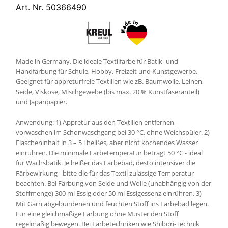
Art. Nr. 50366490
Made in Germany. Die ideale Textilfarbe für Batik- und
Handfärbung für Schule, Hobby, Freizeit und Kunstgewerbe.
Geeignet für appreturfreie Textilien wie zB. Baumwolle, Leinen,
Seide, Viskose, Mischgewebe (bis max. 20 % Kunstfaseranteil)
und Japanpapier.
Anwendung: 1) Appretur aus den Textilien entfernen -
vorwaschen im Schonwaschgang bei 30 °C, ohne Weichspüler. 2)
Flascheninhalt in 3 – 5 l heißes, aber nicht kochendes Wasser
einrühren. Die minimale Färbetemperatur beträgt 50 °C - ideal
für Wachsbatik. Je heißer das Färbebad, desto intensiver die
Färbewirkung - bitte die für das Textil zulässige Temperatur
beachten. Bei Färbung von Seide und Wolle (unabhängig von der
Stoffmenge) 300 ml Essig oder 50 ml Essigessenz einrühren. 3)
Mit Garn abgebundenen und feuchten Stoff ins Färbebad legen.
Für eine gleichmäßige Färbung ohne Muster den Stoff
regelmäßig bewegen. Bei Färbetechniken wie Shibori-Technik