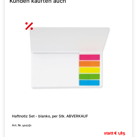
Kunden kauften auch
Haftnotiz Set - blanko, per Stk. ABVERKAUF
S
Art. Nr. 402231
A
statt € 1,85