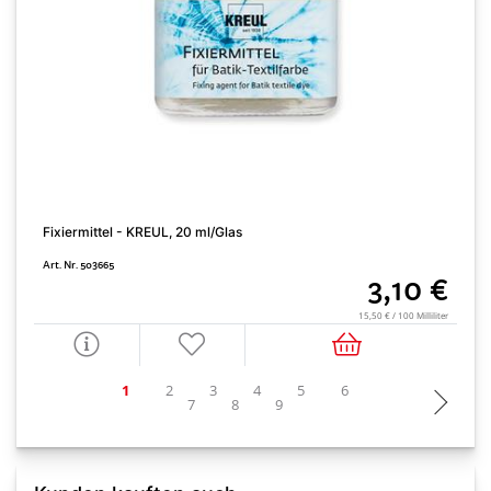
T
A
Fixiermittel - KREUL, 20 ml/Glas
Art. Nr. 503665
3,10 €
15,50 € / 100 Milliliter