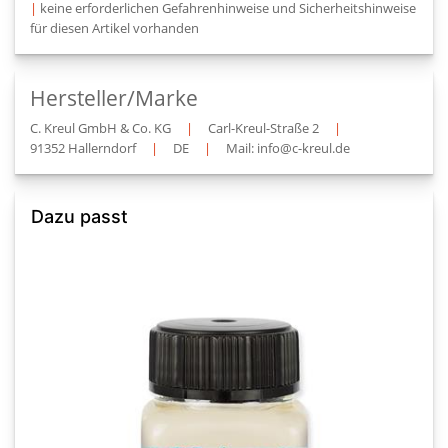
|
keine erforderlichen Gefahrenhinweise und Sicherheitshinweise
für diesen Artikel vorhanden
Hersteller/Marke
C. Kreul GmbH & Co. KG
|
Carl-Kreul-Straße 2
|
91352 Hallerndorf
|
DE
|
Mail: info@c-kreul.de
Dazu passt