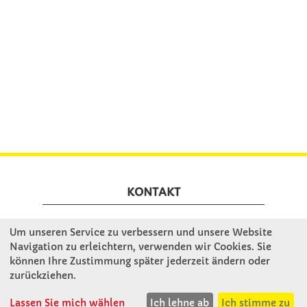
KONTAKT
Um unseren Service zu verbessern und unsere Website
Winkler Schulbedarf GmbH
Navigation zu erleichtern, verwenden wir Cookies. Sie
Rosenthal 2
können Ihre Zustimmung später jederzeit ändern oder
A - 3121 Karlstetten
zurückziehen.
T: 02741 - 8621
F: 02741 - 8624
Lassen Sie mich wählen
Ich lehne ab
Ich stimme zu