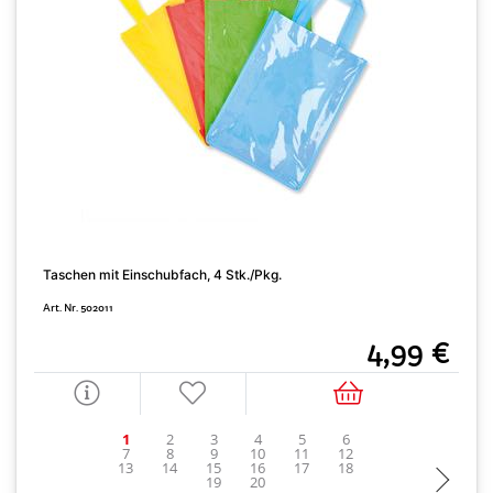
Taschen mit Einschubfach, 4 Stk./Pkg.
M
Art. Nr. 502011
A
4,99 €