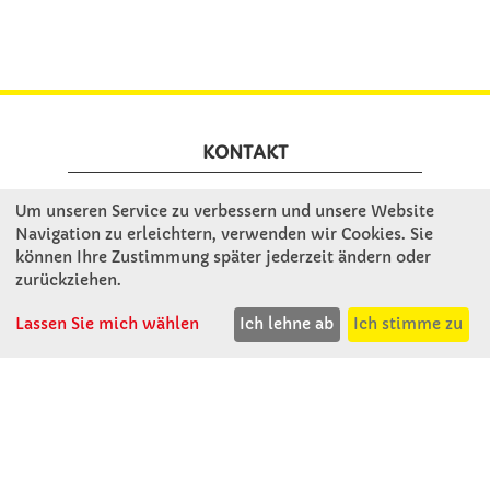
KONTAKT
Um unseren Service zu verbessern und unsere Website
Winkler Schulbedarf GmbH
Navigation zu erleichtern, verwenden wir Cookies. Sie
Rosenthal 2
können Ihre Zustimmung später jederzeit ändern oder
A - 3121 Karlstetten
zurückziehen.
T: 02741 - 8621
F: 02741 - 8624
Lassen Sie mich wählen
Ich lehne ab
Ich stimme zu
WhatsApp: 0664 - 1077657
Mo-Do: 07:30 -15:30
Abholungen bis 15:00
Fr: 07:30 - 14:30
verkauf@winklerschulbedarf.at