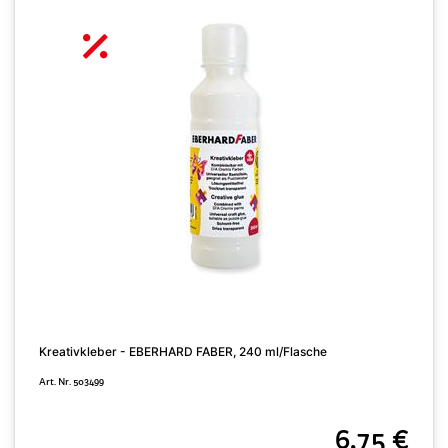
Kreativkleber - EBERHARD FABER, 240 ml/Flasche
S
Art. Nr. 503499
A
6,75 €