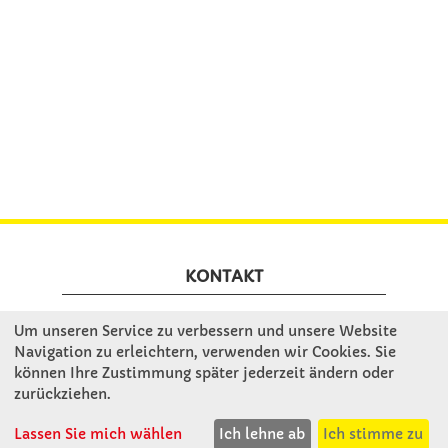
KONTAKT
Um unseren Service zu verbessern und unsere Website
Winkler Schulbedarf GmbH
Navigation zu erleichtern, verwenden wir Cookies. Sie
Rosenthal 2
können Ihre Zustimmung später jederzeit ändern oder
A - 3121 Karlstetten
zurückziehen.
T: 02741 - 8621
F: 02741 - 8624
Lassen Sie mich wählen
Ich lehne ab
Ich stimme zu