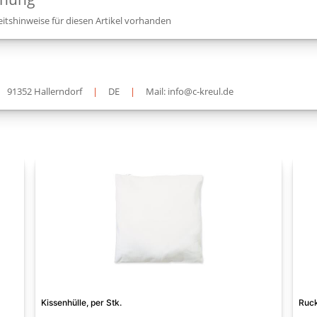
itshinweise für diesen Artikel vorhanden
91352 Hallerndorf
|
DE
|
Mail: info@c-kreul.de
Kissenhülle, per Stk.
Ruck