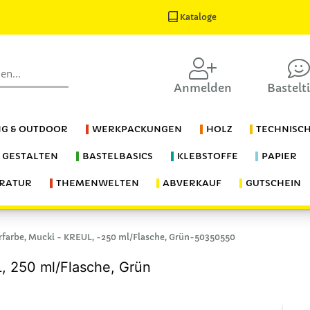
Kataloge
Anmelden
Bastelt
G & OUTDOOR
WERKPACKUNGEN
HOLZ
TECHNISC
S GESTALTEN
BASTELBASICS
KLEBSTOFFE
PAPIER
ERATUR
THEMENWELTEN
ABVERKAUF
GUTSCHEIN
rfarbe, Mucki - KREUL, -250 ml/Flasche, Grün-50350550
L, 250 ml/Flasche, Grün