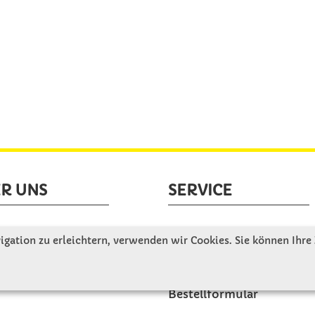
R UNS
SERVICE
tellen uns vor
Gute Gründe für Winkler
gation zu erleichtern, verwenden wir Cookies. Sie können Ihre
nbesichtigung
Basteltipps
ngeschichte
Kataloge und Magazine
Bestellformular
akt
Schulstart - Einkaufsliste