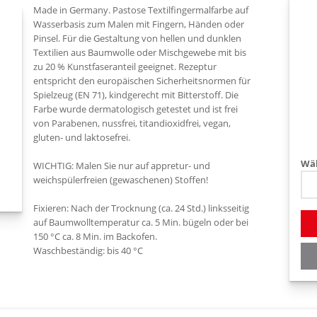
Made in Germany. Pastose Textilfingermalfarbe auf
Wasserbasis zum Malen mit Fingern, Händen oder
Pinsel. Für die Gestaltung von hellen und dunklen
Textilien aus Baumwolle oder Mischgewebe mit bis
zu 20 % Kunstfaseranteil geeignet. Rezeptur
entspricht den europäischen Sicherheitsnormen für
Spielzeug (EN 71), kindgerecht mit Bitterstoff. Die
Farbe wurde dermatologisch getestet und ist frei
von Parabenen, nussfrei, titandioxidfrei, vegan,
gluten- und laktosefrei.
Wäh
WICHTIG: Malen Sie nur auf appretur- und
weichspülerfreien (gewaschenen) Stoffen!
Fixieren: Nach der Trocknung (ca. 24 Std.) linksseitig
auf Baumwolltemperatur ca. 5 Min. bügeln oder bei
150 °C ca. 8 Min. im Backofen.
Waschbeständig: bis 40 °C