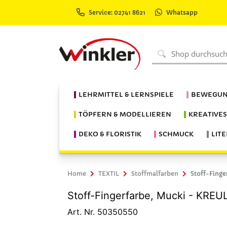
Service: 02741 8621
Whatsapp
LEHRMITTEL & LERNSPIELE
BEWEGUN
TÖPFERN & MODELLIEREN
KREATIVE
DEKO & FLORISTIK
SCHMUCK
LIT
Home
TEXTIL
Stoffmalfarben
Stoff-Finge
Stoff-Fingerfarbe, Mucki - KREU
Art. Nr. 50350550