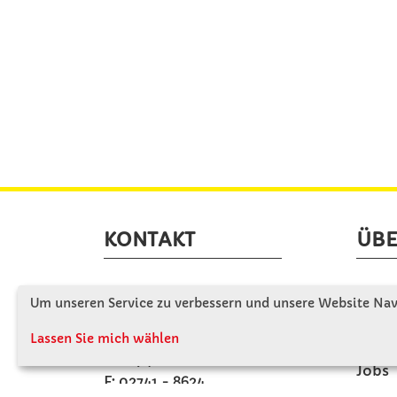
KONTAKT
ÜBE
Winkler Schulbedarf GmbH
Wir s
Um unseren Service zu verbessern und unsere Website Navi
Rosenthal 2
Firme
A - 3121 Karlstetten
Lassen Sie mich wählen
Firme
T: 02741 - 8621
Jobs
F: 02741 - 8624
Kont