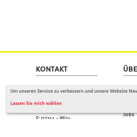
KONTAKT
ÜBE
Winkler Schulbedarf GmbH
Wir s
Um unseren Service zu verbessern und unsere Website Navi
Rosenthal 2
Firme
A - 3121 Karlstetten
Lassen Sie mich wählen
Firme
T: 02741 - 8621
Jobs
F: 02741 - 8624
Kont
WhatsApp: 0664 - 1077657
Mo-Do: 07:30 -15:30