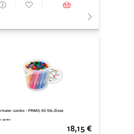
rmaler Jumbo - PRIMO, 60 Stk./Dose
Kinderperlen - Box
r. 501611
Art. Nr. 700982
18,15 €