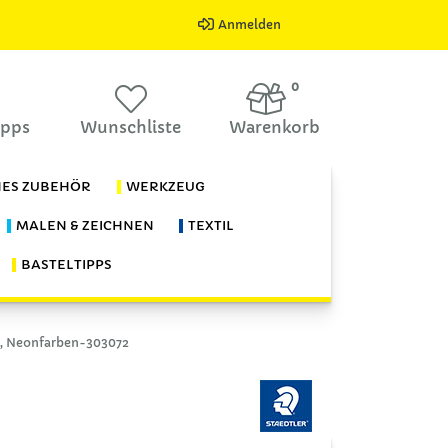
Anmelden
0
ipps
Wunschliste
Warenkorb
HES ZUBEHÖR
WERKZEUG
MALEN & ZEICHNEN
TEXTIL
BASTELTIPPS
g., Neonfarben-303072