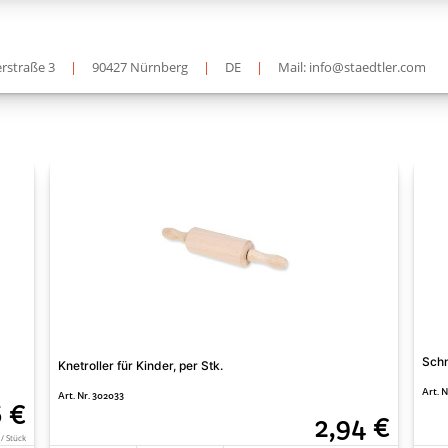
rstraße 3
|
90427 Nürnberg
|
DE
|
Mail: info@staedtler.com
Schn
Knetroller für Kinder, per Stk.
Art. 
Art. Nr. 302033
6 €
2,94 €
 / Stück