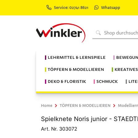
Service: 02741 8621
Whatsapp
LEHRMITTEL & LERNSPIELE
BEWEGUN
TÖPFERN & MODELLIEREN
KREATIVE
DEKO & FLORISTIK
SCHMUCK
LIT
Home
TÖPFERN & MODELLIEREN
Modellier
Spielknete Noris junior - STAED
Art. Nr. 303072