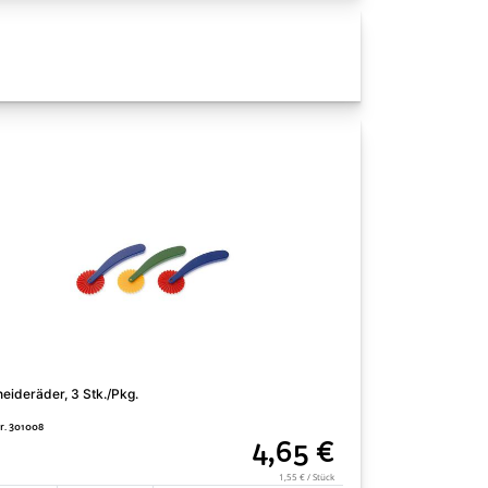
eideräder, 3 Stk./Pkg.
Modellierstäbe/-sp
Nr. 301008
Art. Nr. 301850
4,65 €
1,55 € / Stück