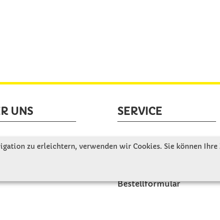
R UNS
SERVICE
tellen uns vor
Gute Gründe für Winkler
gation zu erleichtern, verwenden wir Cookies. Sie können Ihre
nbesichtigung
Basteltipps
ngeschichte
Kataloge und Magazine
Bestellformular
akt
Schulstart - Einkaufsliste