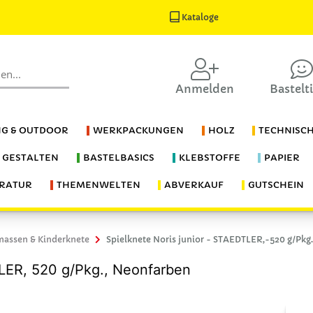
Kataloge
Anmelden
Bastelt
G & OUTDOOR
WERKPACKUNGEN
HOLZ
TECHNISC
S GESTALTEN
BASTELBASICS
KLEBSTOFFE
PAPIER
ERATUR
THEMENWELTEN
ABVERKAUF
GUTSCHEIN
massen & Kinderknete
Spielknete Noris junior - STAEDTLER,-520 g/Pk
TLER, 520 g/Pkg., Neonfarben