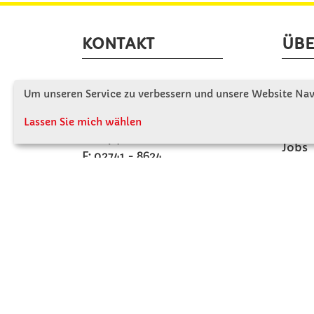
KONTAKT
ÜBE
Winkler Schulbedarf GmbH
Wir s
Um unseren Service zu verbessern und unsere Website Navi
Rosenthal 2
Firme
A - 3121 Karlstetten
Lassen Sie mich wählen
Firme
T: 02741 - 8621
Jobs
F: 02741 - 8624
Kont
WhatsApp: 0664 - 1077657
Mo-Do: 07:30 -15:30
Abholungen bis 15:00
Fr: 07:30 - 14:30
verkauf@winklerschulbedarf.at