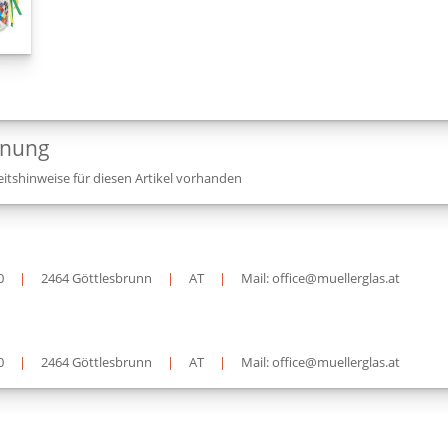
dnung
itshinweise für diesen Artikel vorhanden
0
|
2464 Göttlesbrunn
|
AT
|
Mail: office@muellerglas.at
0
|
2464 Göttlesbrunn
|
AT
|
Mail: office@muellerglas.at