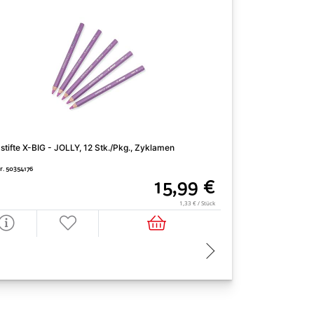
stifte X-BIG - JOLLY, 12 Stk./Pkg., Zyklamen
Farbstifte X-BIG - 
Nr. 50354176
Art. Nr. 50354140
15,99 €
1,33 € / Stück