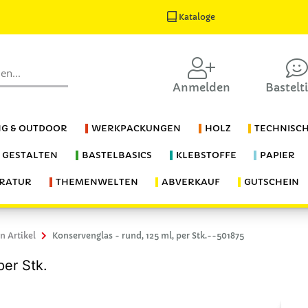
Kataloge
Anmelden
Bastelt
G & OUTDOOR
WERKPACKUNGEN
HOLZ
TECHNISC
S GESTALTEN
BASTELBASICS
KLEBSTOFFE
PAPIER
ERATUR
THEMENWELTEN
ABVERKAUF
GUTSCHEIN
n Artikel
Konservenglas - rund, 125 ml, per Stk.--501875
per Stk.