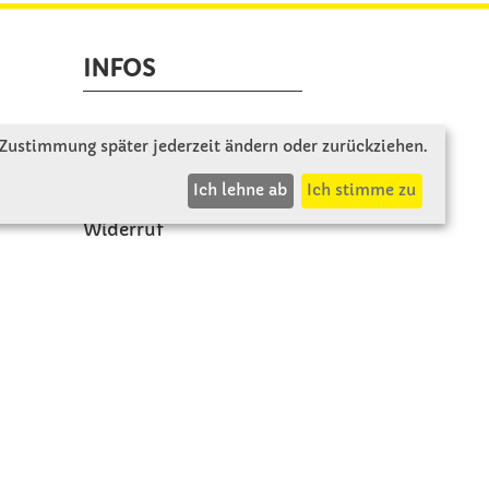
INFOS
Zahlung & Versand
 Zustimmung später jederzeit ändern oder zurückziehen.
AGB
Ich lehne ab
Ich stimme zu
Rücksendung
Widerruf
Vertrag widerrufen
Impressum
Beschwerde
Datenschutz