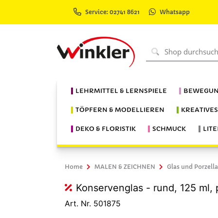
Service: 02741 8621
Whatsapp
LEHRMITTEL & LERNSPIELE
BEWEGUN
TÖPFERN & MODELLIEREN
KREATIVE
DEKO & FLORISTIK
SCHMUCK
LIT
Home
MALEN & ZEICHNEN
Glas und Porzella
Konservenglas - rund, 125 ml, 
Art. Nr. 501875