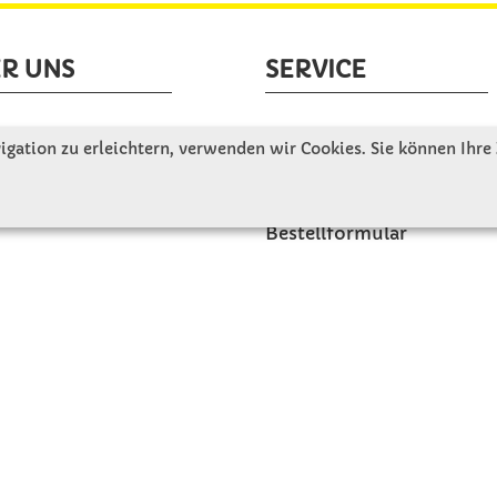
R UNS
SERVICE
tellen uns vor
Gute Gründe für Winkler
gation zu erleichtern, verwenden wir Cookies. Sie können Ihre
nbesichtigung
Basteltipps
ngeschichte
Kataloge und Magazine
Bestellformular
akt
Schulstart - Einkaufsliste