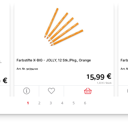
Farbstifte X-BIG - JOLLY, 12 Stk./Pkg., Orange
Farb
.
Art. Nr. 50354120
Art. 
15,99 €
9 €
1,33 € / Stück