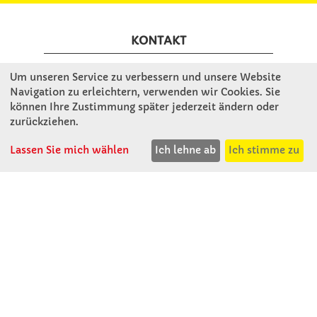
KONTAKT
Um unseren Service zu verbessern und unsere Website
Winkler Schulbedarf GmbH
Navigation zu erleichtern, verwenden wir Cookies. Sie
Rosenthal 2
können Ihre Zustimmung später jederzeit ändern oder
A - 3121 Karlstetten
zurückziehen.
T: 02741 - 8621
Lassen Sie mich wählen
Ich lehne ab
Ich stimme zu
F: 02741 - 8624
WhatsApp: 0664 - 1077657
Mo-Do: 07:30 -15:30
Abholungen bis 15:00
Fr: 07:30 - 14:30
verkauf@winklerschulbedarf.at
ÜBER UNS
Wir stellen uns vor