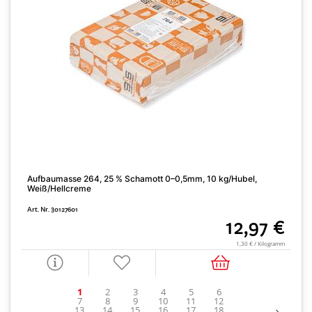
Aufbaumasse 264, 25 % Schamott 0–0,5mm, 10 kg/Hubel,
C
Weiß/Hellcreme
A
Art. Nr. 30127601
12,97 €
1,30 € / Kilogramm