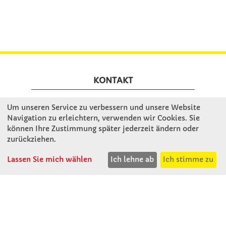
KONTAKT
Um unseren Service zu verbessern und unsere Website
Winkler Schulbedarf GmbH
Navigation zu erleichtern, verwenden wir Cookies. Sie
Rosenthal 2
können Ihre Zustimmung später jederzeit ändern oder
A - 3121 Karlstetten
zurückziehen.
T: 02741 - 8621
F: 02741 - 8624
Lassen Sie mich wählen
Ich lehne ab
Ich stimme zu
WhatsApp: 0664 - 1077657
Mo-Do: 07:30 -15:30
Abholungen bis 15:00
Fr: 07:30 - 14:30
verkauf@winklerschulbedarf.at