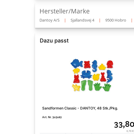
Hersteller/Marke
Dantoy A/S
|
Sjallandsvej 4
|
9500 Hobro
|
Dazu passt
Sandformen Classic - DANTOY, 48 Stk./Pkg.
Art. Nr. 303087
33,80
0,70 €