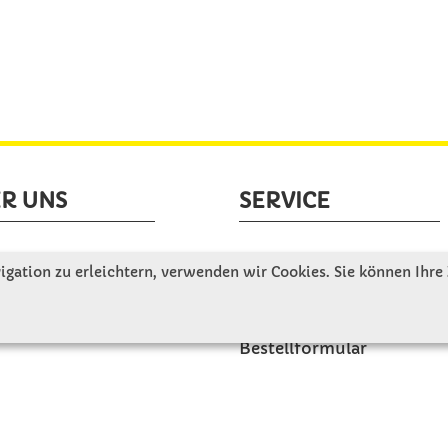
R UNS
SERVICE
tellen uns vor
Gute Gründe für Winkler
gation zu erleichtern, verwenden wir Cookies. Sie können Ihre
nbesichtigung
Basteltipps
ngeschichte
Kataloge und Magazine
Bestellformular
akt
Schulstart - Einkaufsliste