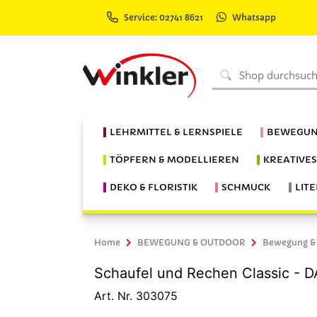
Service: 02741 8621
Whatsapp
LEHRMITTEL & LERNSPIELE
BEWEGUN
TÖPFERN & MODELLIEREN
KREATIVE
DEKO & FLORISTIK
SCHMUCK
LIT
Home
BEWEGUNG & OUTDOOR
Bewegung &
Schaufel und Rechen Classic - D
Art. Nr. 303075