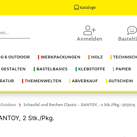
Kataloge
Anmelden
Bastelt
G & OUTDOOR
WERKPACKUNGEN
HOLZ
TECHNISC
S GESTALTEN
BASTELBASICS
KLEBSTOFFE
PAPIER
ERATUR
THEMENWELTEN
ABVERKAUF
GUTSCHEIN
 Outdoor
Schaufel und Rechen Classic - DANTOY, -2 Stk./Pkg.-303075
ANTOY, 2 Stk./Pkg.