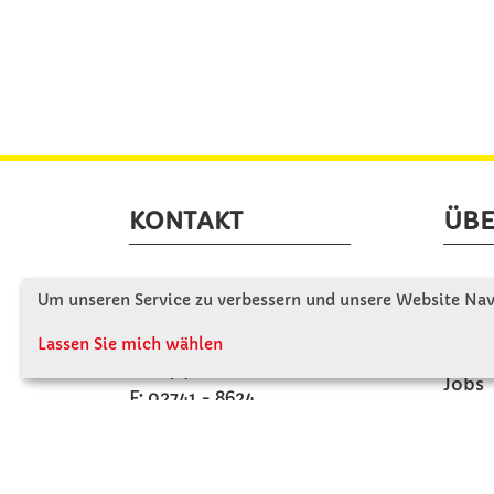
KONTAKT
ÜBE
Winkler Schulbedarf GmbH
Wir s
Um unseren Service zu verbessern und unsere Website Navi
Rosenthal 2
Firme
A - 3121 Karlstetten
Lassen Sie mich wählen
Firme
T: 02741 - 8621
Jobs
F: 02741 - 8624
Kont
WhatsApp: 0664 - 1077657
Mo-Do: 07:30 -15:30
Abholungen bis 15:00