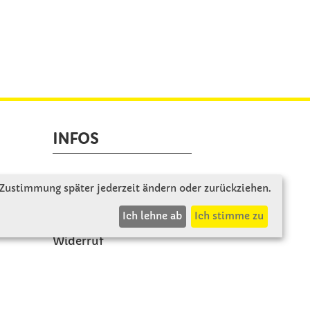
INFOS
Zahlung & Versand
 Zustimmung später jederzeit ändern oder zurückziehen.
AGB
Ich lehne ab
Ich stimme zu
Rücksendung
Widerruf
Vertrag widerrufen
Impressum
Beschwerde