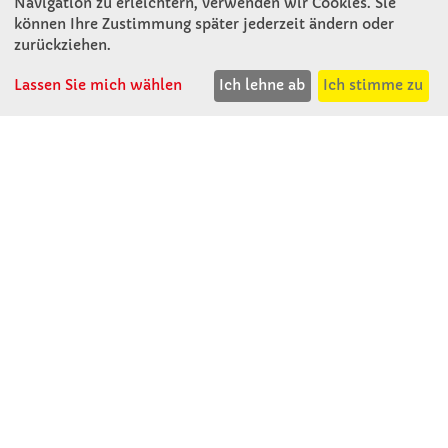
Navigation zu erleichtern, verwenden wir Cookies. Sie
Rosenthal 2
können Ihre Zustimmung später jederzeit ändern oder
A - 3121 Karlstetten
zurückziehen.
T: 02741 - 8621
F: 02741 - 8624
Lassen Sie mich wählen
Ich lehne ab
Ich stimme zu
WhatsApp: 0664 - 1077657
Mo-Do: 07:30 -15:30
Abholungen bis 15:00
Fr: 07:30 - 14:30
verkauf@winklerschulbedarf.at
ÜBER UNS
Wir stellen uns vor
Firmenbesichtigung
Firmengeschichte
Jobs
Kontakt