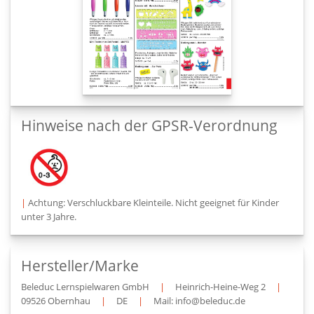
Hinweise nach der GPSR-Verordnung
|
Achtung: Verschluckbare Kleinteile. Nicht geeignet für Kinder
unter 3 Jahre.
Hersteller/Marke
Beleduc Lernspielwaren GmbH
|
Heinrich-Heine-Weg 2
|
09526 Obernhau
|
DE
|
Mail: info@beleduc.de