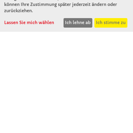
Rosenthal 2
können Ihre Zustimmung später jederzeit ändern oder
A - 3121 Karlstetten
zurückziehen.
T: 02741 - 8621
F: 02741 - 8624
Lassen Sie mich wählen
Ich lehne ab
Ich stimme zu
WhatsApp: 0664 - 1077657
Mo-Do: 07:30 -15:30
Abholungen bis 15:00
Fr: 07:30 - 14:30
verkauf@winklerschulbedarf.at
ÜBER UNS
Wir stellen uns vor
Firmenbesichtigung
Firmengeschichte
Jobs
Kontakt
SERVICE