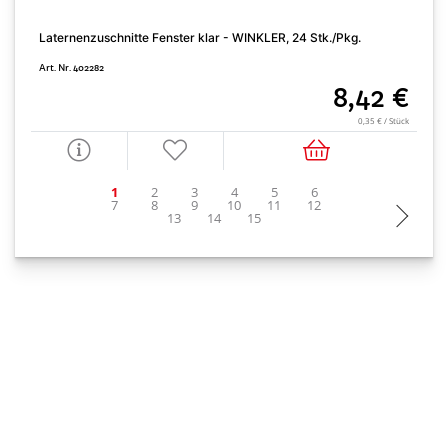
Laternenzuschnitte Fenster klar - WINKLER, 24 Stk./Pkg.
H
Art. Nr. 402282
A
8,42 €
0,35 € / Stück