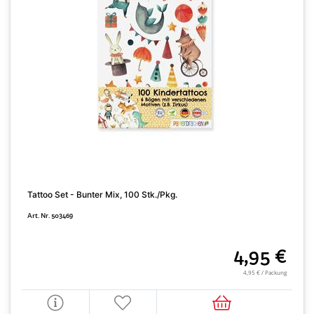
Tattoo Set - Bunter Mix, 100 Stk./Pkg.
G
Art. Nr. 503469
A
4,95 €
4,95 € / Packung