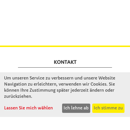
KONTAKT
Um unseren Service zu verbessern und unsere Website
Winkler Schulbedarf GmbH
Navigation zu erleichtern, verwenden wir Cookies. Sie
Rosenthal 2
können Ihre Zustimmung später jederzeit ändern oder
A - 3121 Karlstetten
zurückziehen.
T: 02741 - 8621
F: 02741 - 8624
Lassen Sie mich wählen
Ich lehne ab
Ich stimme zu
WhatsApp: 0664 - 1077657
Mo-Do: 07:30 -15:30
Abholungen bis 15:00