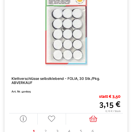
Klettverschlüsse selbstklebend - FOLIA, 30 Stk./Pkg.
ABVERKAUF
K
Art. Nr. 401605
A
statt € 3,50
3,15 €
0,10 € / Stück