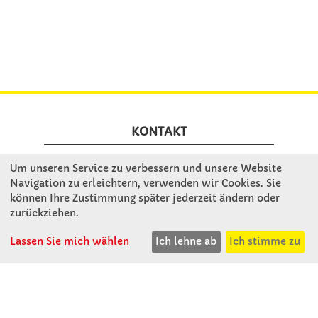
KONTAKT
Um unseren Service zu verbessern und unsere Website
Winkler Schulbedarf GmbH
Navigation zu erleichtern, verwenden wir Cookies. Sie
Rosenthal 2
können Ihre Zustimmung später jederzeit ändern oder
A - 3121 Karlstetten
zurückziehen.
T: 02741 - 8621
Lassen Sie mich wählen
Ich lehne ab
Ich stimme zu
F: 02741 - 8624
WhatsApp: 0664 - 1077657
Mo-Do: 07:30 -15:30
Abholungen bis 15:00
Fr: 07:30 - 14:30