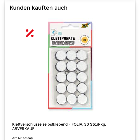
Kunden kauften auch
Klettverschlüsse selbstklebend - FOLIA, 30 Stk./Pkg.
ABVERKAUF
N
Art. Nr. 401605
A