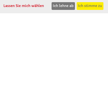
T: 02741 - 8621
F: 02741 - 8624
Lassen Sie mich wählen
Ich lehne ab
Ich stimme zu
WhatsApp: 0664 - 1077657
Mo-Do: 07:30 -15:30
Abholungen bis 15:00
Fr: 07:30 - 14:30
verkauf@winklerschulbedarf.at
ÜBER UNS
Wir stellen uns vor
Firmenbesichtigung
Firmengeschichte
Jobs
Kontakt
SERVICE