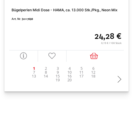
Bügelperlen Midi Dose - HAMA, ca. 13.000 Stk./Pkg., Neon Mix
B
Art. Nr. 30117698
A
24,28 €
0,19 € / 100 Stück