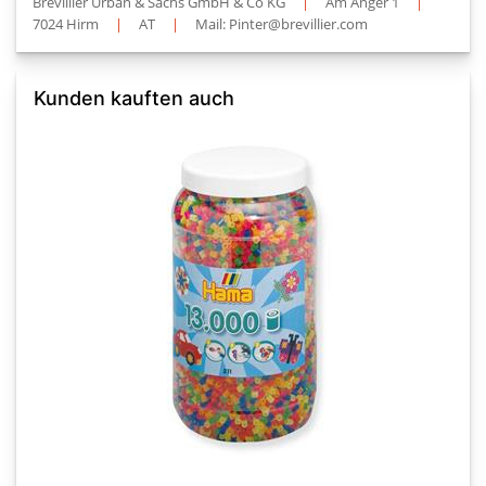
Brevillier Urban & Sachs GmbH & Co KG
|
Am Anger 1
|
7024 Hirm
|
AT
|
Mail: Pinter@brevillier.com
Kunden kauften auch