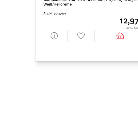
Weiß/Hellcreme
Art. Nr. 30127601
12,9
1,30 € / Ki