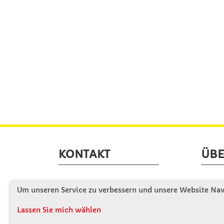
KONTAKT
ÜBE
Winkler Schulbedarf GmbH
Wir s
Um unseren Service zu verbessern und unsere Website Navi
Rosenthal 2
Firme
A - 3121 Karlstetten
Lassen Sie mich wählen
Firme
T: 02741 - 8621