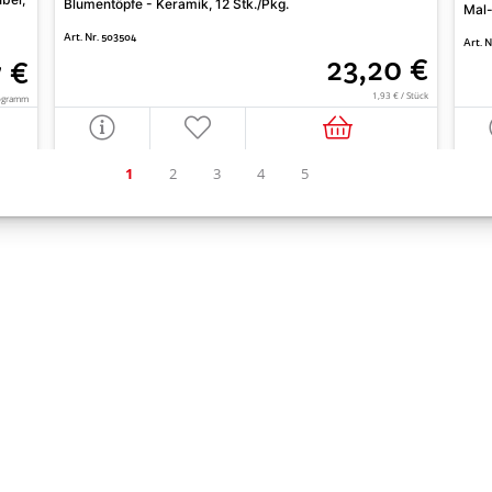
Blumentöpfe - Keramik, 12 Stk./Pkg.
Mal-
Art. Nr. 503504
Art. 
23,20 €
7 €
1,93 € / Stück
logramm