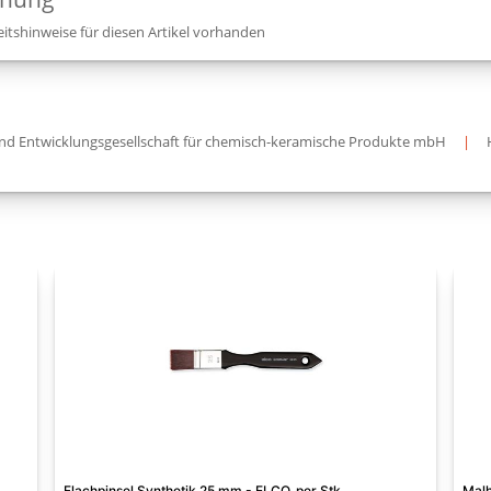
itshinweise für diesen Artikel vorhanden
und Entwicklungsgesellschaft für chemisch-keramische Produkte mbH
|
Flachpinsel Synthetik 25 mm - ELCO, per Stk.
Malh