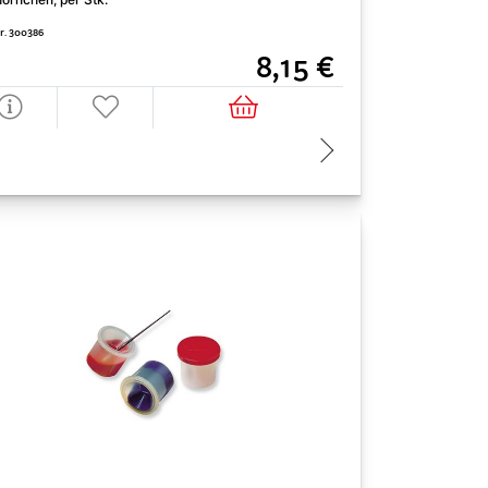
Nr. 300386
Art. Nr. 200049
8,15 €