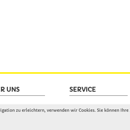
R UNS
SERVICE
tellen uns vor
Gute Gründe für Winkler
gation zu erleichtern, verwenden wir Cookies. Sie können Ihre
nbesichtigung
Basteltipps
ngeschichte
Kataloge und Magazine