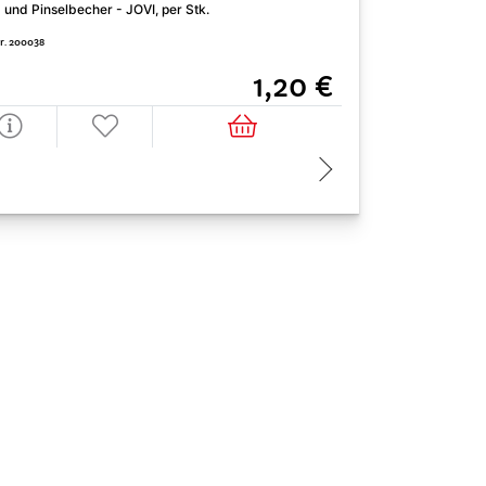
Engobe - WELTE, 5
 und Pinselbecher - JOVI, per Stk.
Art. Nr. 30125301
Nr. 200038
1,20 €