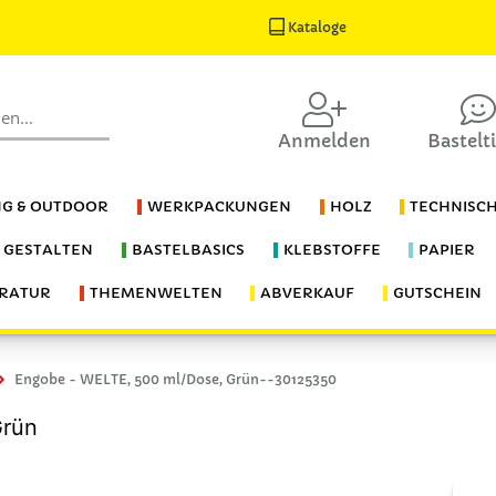
Kataloge
Anmelden
Bastelt
G & OUTDOOR
WERKPACKUNGEN
HOLZ
TECHNISC
S GESTALTEN
BASTELBASICS
KLEBSTOFFE
PAPIER
ERATUR
THEMENWELTEN
ABVERKAUF
GUTSCHEIN
Engobe - WELTE, 500 ml/Dose, Grün--30125350
Grün