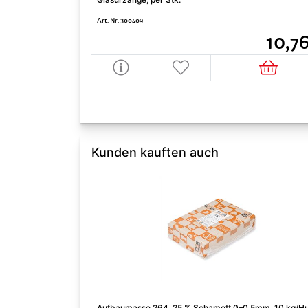
Art. Nr. 300409
10,7
Kunden kauften auch
Aufbaumasse 264, 25 % Schamott 0–0,5mm, 10 kg/Hu