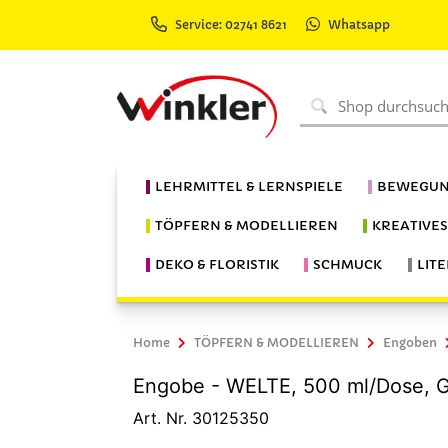
Service: 02741 8621
Whatsapp
LEHRMITTEL & LERNSPIELE
BEWEGUN
TÖPFERN & MODELLIEREN
KREATIVE
DEKO & FLORISTIK
SCHMUCK
LIT
Home
TÖPFERN & MODELLIEREN
Engoben
Engobe - WELTE, 500 ml/Dose, 
Art. Nr. 30125350