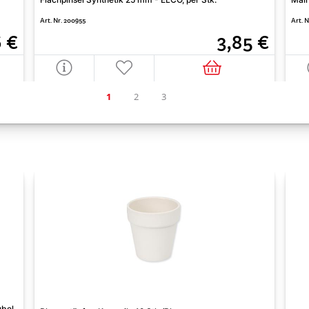
Art. Nr. 200955
Art. 
6 €
3,85 €
bel,