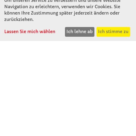
Um unseren Service zu verbessern und unsere Website
Winkler Schulbedarf GmbH
Navigation zu erleichtern, verwenden wir Cookies. Sie
Rosenthal 2
können Ihre Zustimmung später jederzeit ändern oder
A - 3121 Karlstetten
zurückziehen.
T: 02741 - 8621
Lassen Sie mich wählen
Ich lehne ab
Ich stimme zu
F: 02741 - 8624
WhatsApp: 0664 - 1077657
Mo-Do: 07:30 -15:30
Abholungen bis 15:00
Fr: 07:30 - 14:30
verkauf@winklerschulbedarf.at
ÜBER UNS
Wir stellen uns vor
Firmenbesichtigung
Firmengeschichte
Jobs
Kontakt