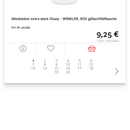
Alleskleber extra stark Gluey - WINKLER, 900 g/Nachfüllflasche
S
Art. Nr. 402739
A
9,25 €
1,03 € / 100 Gramm