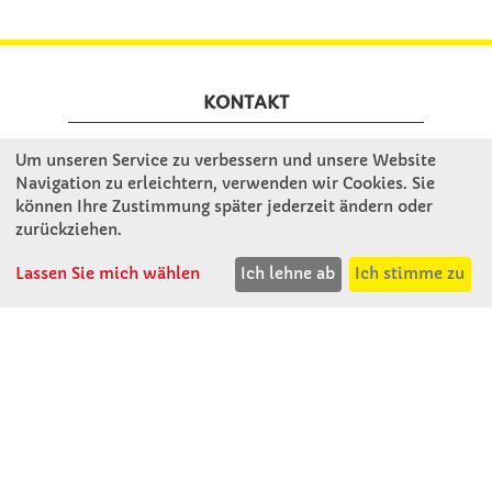
KONTAKT
Um unseren Service zu verbessern und unsere Website
Winkler Schulbedarf GmbH
Navigation zu erleichtern, verwenden wir Cookies. Sie
Rosenthal 2
können Ihre Zustimmung später jederzeit ändern oder
A - 3121 Karlstetten
zurückziehen.
T: 02741 - 8621
F: 02741 - 8624
Lassen Sie mich wählen
Ich lehne ab
Ich stimme zu
WhatsApp: 0664 - 1077657
Mo-Do: 07:30 -15:30
Abholungen bis 15:00
Fr: 07:30 - 14:30
verkauf@winklerschulbedarf.at
ÜBER UNS