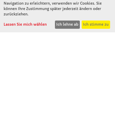
Winkler Schulbedarf GmbH
Navigation zu erleichtern, verwenden wir Cookies. Sie
Rosenthal 2
können Ihre Zustimmung später jederzeit ändern oder
A - 3121 Karlstetten
zurückziehen.
T: 02741 - 8621
F: 02741 - 8624
Lassen Sie mich wählen
Ich lehne ab
Ich stimme zu
WhatsApp: 0664 - 1077657
Mo-Do: 07:30 -15:30
Abholungen bis 15:00
Fr: 07:30 - 14:30
verkauf@winklerschulbedarf.at
ÜBER UNS
Wir stellen uns vor
Firmenbesichtigung
Firmengeschichte
Jobs
Kontakt