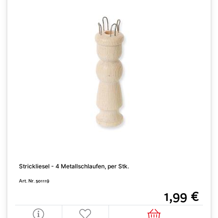
Strickliesel - 4 Metallschlaufen, per Stk.
S
Art. Nr. 501119
A
1,99 €