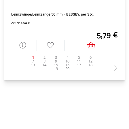
W
Leimzwinge/Leimzange 50 mm - BESSEY, per Stk.
A
Art. Nr. 200958
5,79 €