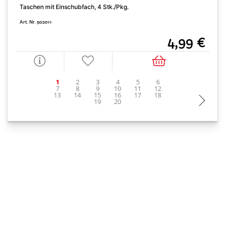
Z
Taschen mit Einschubfach, 4 Stk./Pkg.
A
Art. Nr. 502011
4,99 €