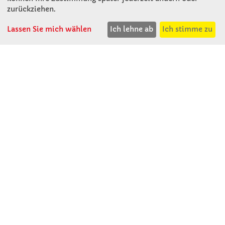
A - 3121 Karlstetten
zurückziehen.
T: 02741 - 8621
Lassen Sie mich wählen
Ich lehne ab
Ich stimme zu
F: 02741 - 8624
WhatsApp: 0664 - 1077657
Mo-Do: 07:30 -15:30
Abholungen bis 15:00
Fr: 07:30 - 14:30
verkauf@winklerschulbedarf.at
ÜBER UNS
Wir stellen uns vor
Firmenbesichtigung
Firmengeschichte
Jobs
Kontakt
SERVICE