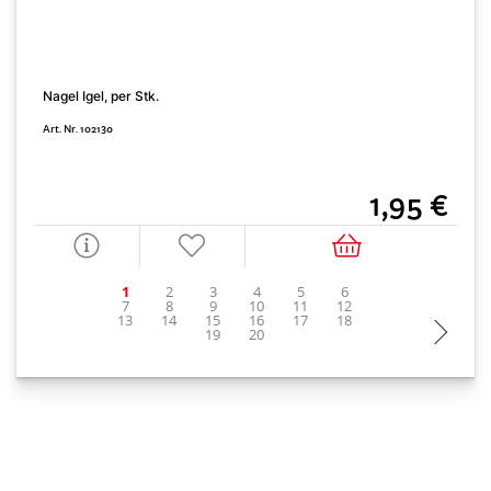
Nagel Igel, per Stk.
H
Art. Nr. 102130
A
1,95 €