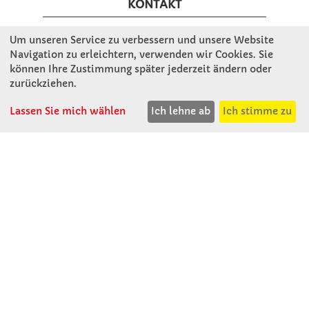
KONTAKT
Um unseren Service zu verbessern und unsere Website
Winkler Schulbedarf GmbH
Navigation zu erleichtern, verwenden wir Cookies. Sie
Rosenthal 2
können Ihre Zustimmung später jederzeit ändern oder
A - 3121 Karlstetten
zurückziehen.
T: 02741 - 8621
Lassen Sie mich wählen
Ich lehne ab
Ich stimme zu
F: 02741 - 8624
WhatsApp: 0664 - 1077657
Mo-Do: 07:30 -15:30
Abholungen bis 15:00
Fr: 07:30 - 14:30
verkauf@winklerschulbedarf.at
ÜBER UNS
Wir stellen uns vor
Firmenbesichtigung
Firmengeschichte