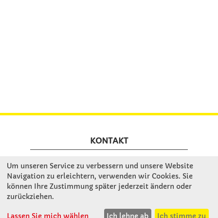
KONTAKT
Um unseren Service zu verbessern und unsere Website
Winkler Schulbedarf GmbH
Navigation zu erleichtern, verwenden wir Cookies. Sie
Rosenthal 2
können Ihre Zustimmung später jederzeit ändern oder
A - 3121 Karlstetten
zurückziehen.
T: 02741 - 8621
Lassen Sie mich wählen
Ich lehne ab
Ich stimme zu
F: 02741 - 8624