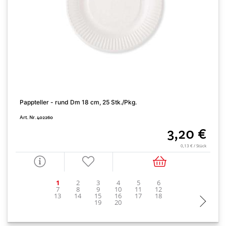
Pappteller - rund Dm 18 cm, 25 Stk./Pkg.
D
Art. Nr. 402260
A
3,20 €
0,13 € / Stück