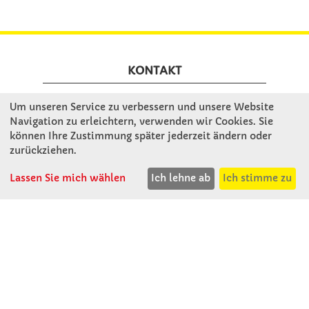
KONTAKT
Um unseren Service zu verbessern und unsere Website
Winkler Schulbedarf GmbH
Navigation zu erleichtern, verwenden wir Cookies. Sie
Rosenthal 2
können Ihre Zustimmung später jederzeit ändern oder
A - 3121 Karlstetten
zurückziehen.
T: 02741 - 8621
F: 02741 - 8624
Lassen Sie mich wählen
Ich lehne ab
Ich stimme zu
WhatsApp: 0664 - 1077657
Mo-Do: 07:30 -15:30
Abholungen bis 15:00
Fr: 07:30 - 14:30
verkauf@winklerschulbedarf.at
ÜBER UNS