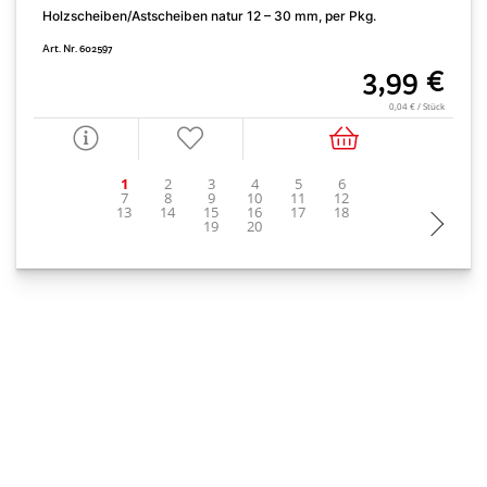
Holzscheiben/Astscheiben natur 12 – 30 mm, per Pkg.
R
Art. Nr. 602597
A
3,99 €
0,04 € / Stück