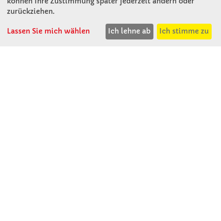
können Ihre Zustimmung später jederzeit ändern oder
A - 3121 Karlstetten
zurückziehen.
T: 02741 - 8621
Lassen Sie mich wählen
Ich lehne ab
Ich stimme zu
F: 02741 - 8624
WhatsApp: 0664 - 1077657
Mo-Do: 07:30 -15:30
Abholungen bis 15:00
Fr: 07:30 - 14:30
verkauf@winklerschulbedarf.at
ÜBER UNS
Wir stellen uns vor
Firmenbesichtigung
Firmengeschichte
Jobs
Kontakt
SERVICE