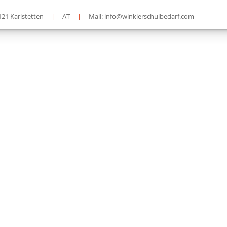
121 Karlstetten
|
AT
|
Mail: info@winklerschulbedarf.com