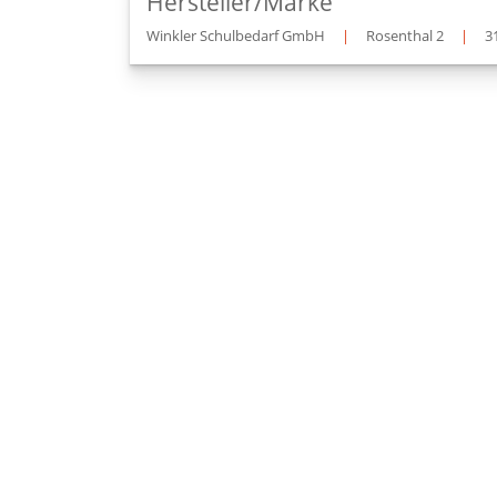
Hersteller/Marke
Winkler Schulbedarf GmbH
|
Rosenthal 2
|
3