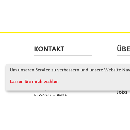
KONTAKT
ÜBE
Winkler Schulbedarf GmbH
Wir s
Um unseren Service zu verbessern und unsere Website Navi
Rosenthal 2
Firme
A - 3121 Karlstetten
Lassen Sie mich wählen
Firme
T: 02741 - 8621
Jobs
F: 02741 - 8624
Kont
WhatsApp: 0664 - 1077657
Mo-Do: 07:30 -15:30
Abholungen bis 15:00
Fr: 07:30 - 14:30