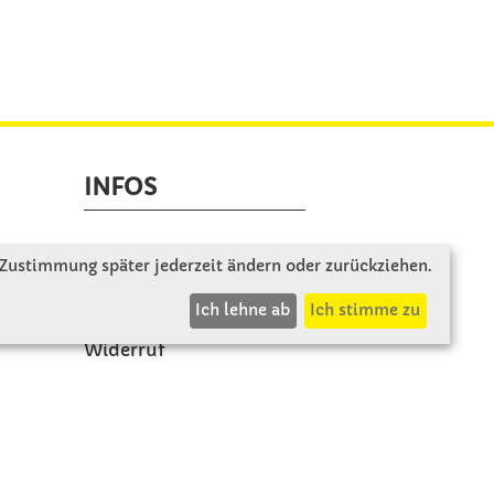
INFOS
Zahlung & Versand
 Zustimmung später jederzeit ändern oder zurückziehen.
AGB
Ich lehne ab
Ich stimme zu
Rücksendung
Widerruf
Vertrag widerrufen
Impressum
Beschwerde
Datenschutz