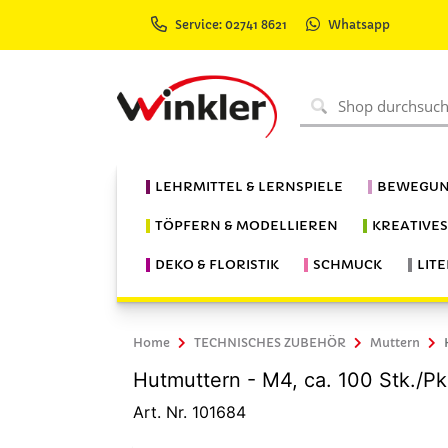
Service: 02741 8621
Whatsapp
LEHRMITTEL & LERNSPIELE
BEWEGUN
TÖPFERN & MODELLIEREN
KREATIVE
DEKO & FLORISTIK
SCHMUCK
LIT
Home
TECHNISCHES ZUBEHÖR
Muttern
Hutmuttern - M4, ca. 100 Stk./Pk
Art. Nr. 101684