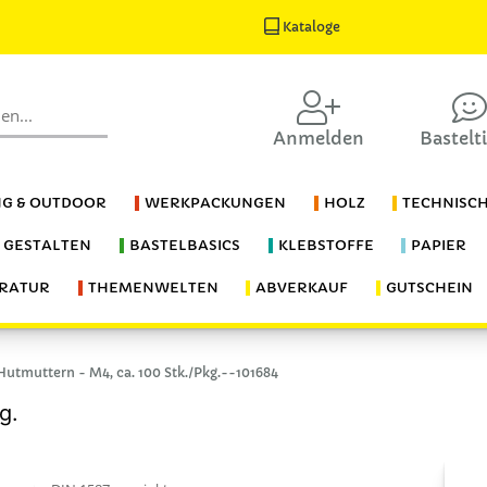
Kataloge
Anmelden
Bastelt
G & OUTDOOR
WERKPACKUNGEN
HOLZ
TECHNISC
S GESTALTEN
BASTELBASICS
KLEBSTOFFE
PAPIER
ERATUR
THEMENWELTEN
ABVERKAUF
GUTSCHEIN
Hutmuttern - M4, ca. 100 Stk./Pkg.--101684
g.