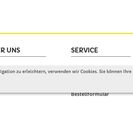
R UNS
SERVICE
tellen uns vor
Gute Gründe für Winkler
gation zu erleichtern, verwenden wir Cookies. Sie können Ihre
nbesichtigung
Basteltipps
ngeschichte
Kataloge und Magazine
Bestellformular
akt
Schulstart - Einkaufsliste