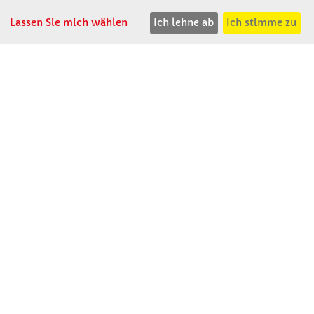
T: 02741 - 8621
Lassen Sie mich wählen
Ich lehne ab
Ich stimme zu
F: 02741 - 8624
WhatsApp: 0664 - 1077657
Mo-Do: 07:30 -15:30
Abholungen bis 15:00
Fr: 07:30 - 14:30
verkauf@winklerschulbedarf.at
ÜBER UNS
Wir stellen uns vor
Firmenbesichtigung
Firmengeschichte
Jobs
Kontakt
SERVICE