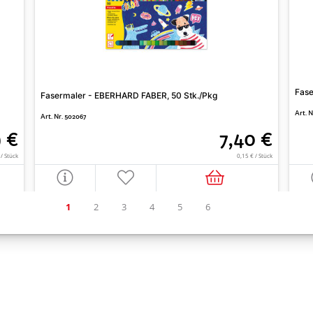
Fase
Fasermaler - EBERHARD FABER, 50 Stk./Pkg
Art. 
Art. Nr. 502067
9 €
7,40 €
 / Stück
0,15 € / Stück