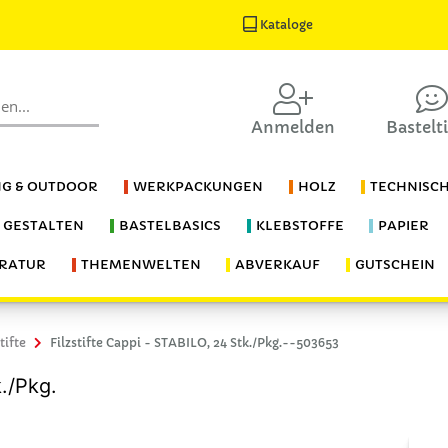
Kataloge
Anmelden
Bastelt
G & OUTDOOR
WERKPACKUNGEN
HOLZ
TECHNISC
S GESTALTEN
BASTELBASICS
KLEBSTOFFE
PAPIER
ERATUR
THEMENWELTEN
ABVERKAUF
GUTSCHEIN
tifte
Filzstifte Cappi - STABILO, 24 Stk./Pkg.--503653
k./Pkg.