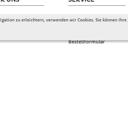
tellen uns vor
Gute Gründe für Winkler
gation zu erleichtern, verwenden wir Cookies. Sie können Ihre
nbesichtigung
Basteltipps
ngeschichte
Kataloge und Magazine
Bestellformular
akt
Schulstart - Einkaufsliste