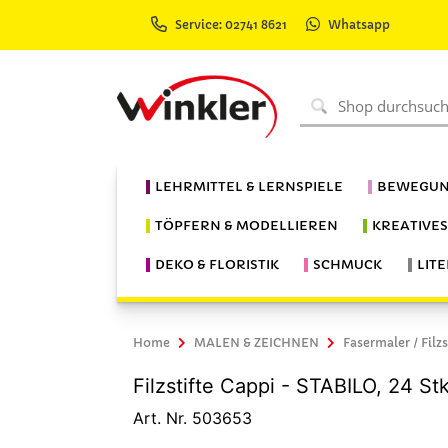
Service: 02741 8621
Whatsapp
LEHRMITTEL & LERNSPIELE
BEWEGUN
TÖPFERN & MODELLIEREN
KREATIVE
DEKO & FLORISTIK
SCHMUCK
LIT
Home
MALEN & ZEICHNEN
Fasermaler / Filzs
Filzstifte Cappi - STABILO, 24 St
Art. Nr. 503653