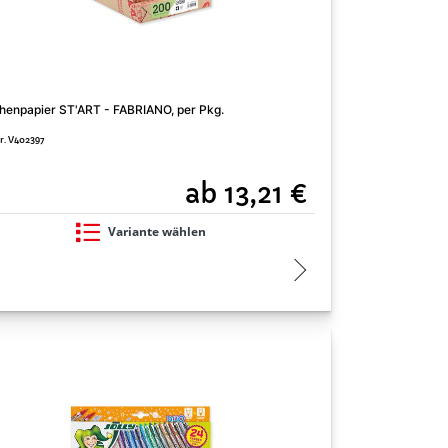
henpapier ST'ART - FABRIANO, per Pkg.
Zeichenpapier - RI
Nr. V402397
Art. Nr. V402648
ab 13,21 €
Variante wählen