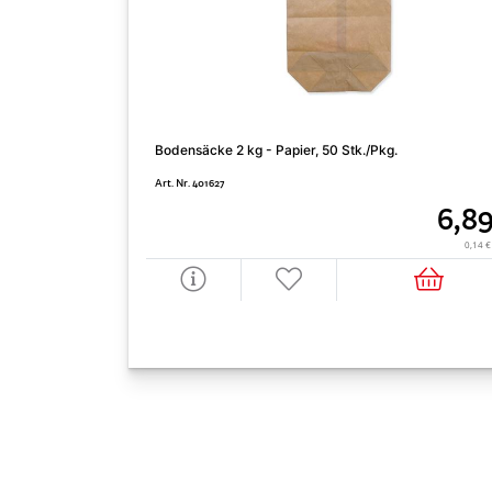
Bodensäcke 2 kg - Papier, 50 Stk./Pkg.
Art. Nr. 401627
6,8
0,14 €