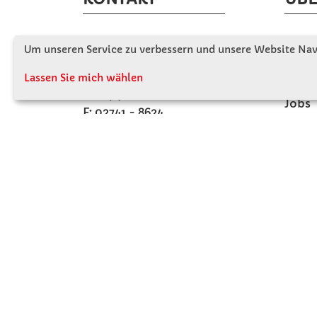
Winkler Schulbedarf GmbH
Wir s
Um unseren Service zu verbessern und unsere Website Navi
Rosenthal 2
Firme
A - 3121 Karlstetten
Lassen Sie mich wählen
Firme
T: 02741 - 8621
Jobs
F: 02741 - 8624
Kont
WhatsApp: 0664 - 1077657
Mo-Do: 07:30 -15:30
Abholungen bis 15:00
Fr: 07:30 - 14:30
verkauf@winklerschulbedarf.at