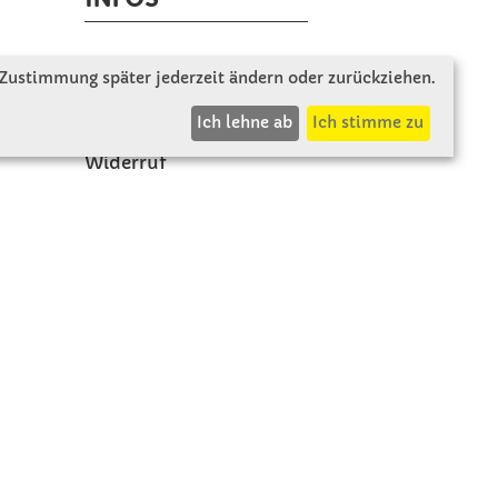
Zahlung & Versand
 Zustimmung später jederzeit ändern oder zurückziehen.
AGB
Ich lehne ab
Ich stimme zu
Rücksendung
Widerruf
Vertrag widerrufen
Impressum
Beschwerde
Datenschutz