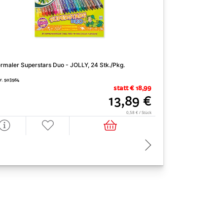
rmaler Superstars Duo - JOLLY, 24 Stk./Pkg.
Klebestift Stic Re
Stk./Pkg.
Nr. 503564
statt € 18,99
Art. Nr. 402802
13,89 €
0,58 € / Stück