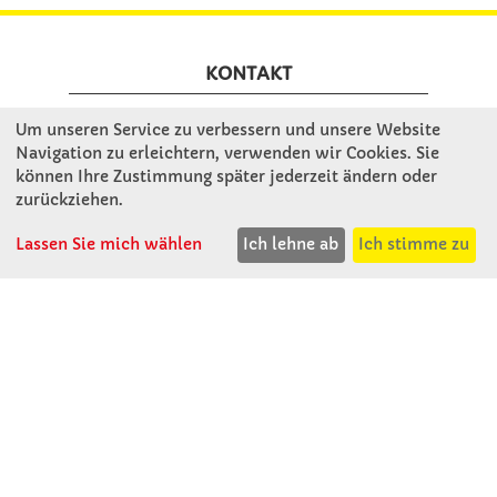
KONTAKT
Um unseren Service zu verbessern und unsere Website
Winkler Schulbedarf GmbH
Navigation zu erleichtern, verwenden wir Cookies. Sie
Rosenthal 2
können Ihre Zustimmung später jederzeit ändern oder
A - 3121 Karlstetten
zurückziehen.
T: 02741 - 8621
Lassen Sie mich wählen
Ich lehne ab
Ich stimme zu
F: 02741 - 8624
WhatsApp: 0664 - 1077657
Mo-Do: 07:30 -15:30
Abholungen bis 15:00
Fr: 07:30 - 14:30
verkauf@winklerschulbedarf.at
ÜBER UNS
Wir stellen uns vor