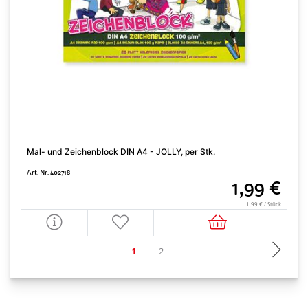
Mal- und Zeichenblock DIN A4 - JOLLY, per Stk.
M
Art. Nr. 402718
A
1,99 €
1,99 € / Stück