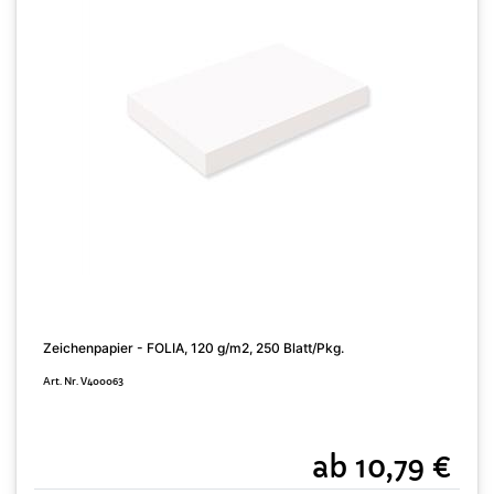
Zeichenpapier - FOLIA, 120 g/m2, 250 Blatt/Pkg.
Z
Art. Nr. V400063
A
ab 10,79 €