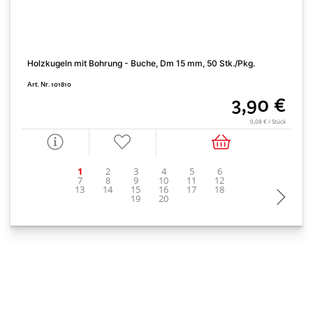
Holzkugeln mit Bohrung - Buche, Dm 15 mm, 50 Stk./Pkg.
K
Art. Nr. 101810
A
3,90 €
0,08 € / Stück