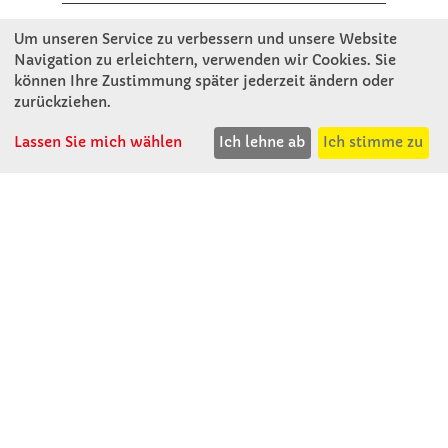
Um unseren Service zu verbessern und unsere Website
Winkler Schulbedarf GmbH
Navigation zu erleichtern, verwenden wir Cookies. Sie
Rosenthal 2
können Ihre Zustimmung später jederzeit ändern oder
A - 3121 Karlstetten
zurückziehen.
T: 02741 - 8621
F: 02741 - 8624
Lassen Sie mich wählen
Ich lehne ab
Ich stimme zu
WhatsApp: 0664 - 1077657
Mo-Do: 07:30 -15:30
Abholungen bis 15:00
Fr: 07:30 - 14:30
verkauf@winklerschulbedarf.at
ÜBER UNS
Wir stellen uns vor
Firmenbesichtigung
Firmengeschichte
Jobs