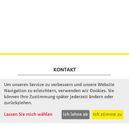
KONTAKT
Um unseren Service zu verbessern und unsere Website
Winkler Schulbedarf GmbH
Navigation zu erleichtern, verwenden wir Cookies. Sie
Rosenthal 2
können Ihre Zustimmung später jederzeit ändern oder
A - 3121 Karlstetten
zurückziehen.
T: 02741 - 8621
Lassen Sie mich wählen
Ich lehne ab
Ich stimme zu
F: 02741 - 8624
WhatsApp: 0664 - 1077657
Mo-Do: 07:30 -15:30