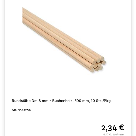
Rundstäbe Dm 8 mm - Buchenholz, 500 mm, 10 Stk./Pkg.
H
Art. Nr. 101786
A
2,34 €
0,47 € / Laufmeter