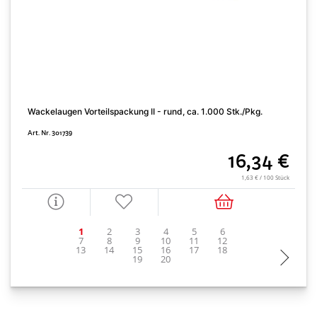
Wackelaugen Vorteilspackung II - rund, ca. 1.000 Stk./Pkg.
H
Art. Nr. 301739
A
16,34 €
1,63 € / 100 Stück