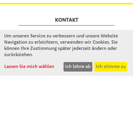
KONTAKT
Um unseren Service zu verbessern und unsere Website
Winkler Schulbedarf GmbH
Navigation zu erleichtern, verwenden wir Cookies. Sie
Rosenthal 2
können Ihre Zustimmung später jederzeit ändern oder
A - 3121 Karlstetten
zurückziehen.
T: 02741 - 8621
F: 02741 - 8624
Lassen Sie mich wählen
Ich lehne ab
Ich stimme zu
WhatsApp: 0664 - 1077657
Mo-Do: 07:30 -15:30
Abholungen bis 15:00
Fr: 07:30 - 14:30
verkauf@winklerschulbedarf.at
ÜBER UNS
Wir stellen uns vor