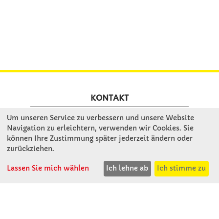
KONTAKT
Um unseren Service zu verbessern und unsere Website
Winkler Schulbedarf GmbH
Navigation zu erleichtern, verwenden wir Cookies. Sie
können Ihre Zustimmung später jederzeit ändern oder
Rosenthal 2
zurückziehen.
A - 3121 Karlstetten
T: 02741 - 8621
Lassen Sie mich wählen
Ich lehne ab
Ich stimme zu
F: 02741 - 8624
WhatsApp: 0664 - 1077657
Mo-Do: 07:30 -15:30
Abholungen bis 15:00