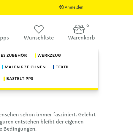
Anmelden
0
ipps
Wunschliste
Warenkorb
HES ZUBEHÖR
WERKZEUG
MALEN & ZEICHNEN
TEXTIL
BASTELTIPPS
enschen schon immer fasziniert. Gelehrt
guren entstehen bleibt der eigenen
ige Bedingungen.