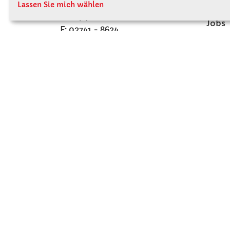
A - 3121 Karlstetten
Lassen Sie mich wählen
Firme
T: 02741 - 8621
Jobs
F: 02741 - 8624
Kont
WhatsApp: 0664 - 1077657
Mo-Do: 07:30 -15:30
Abholungen bis 15:00
Fr: 07:30 - 14:30
verkauf@winklerschulbedarf.at
ZAHLUNGSMÖGLICHKEITEN