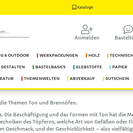
Kataloge
Anmelden
Bastelt
G & OUTDOOR
WERKPACKUNGEN
HOLZ
TECHNISC
S GESTALTEN
BASTELBASICS
KLEBSTOFFE
PAPIER
ERATUR
THEMENWELTEN
ABVERKAUF
GUTSCHEIN
 die Themen Ton und Brennöfen.
es. Die Beschäftigung und das Formen mit Ton hat die M
chniken des Töpferns, welche Art von Gefäßen oder Fi
dem Geschmack, und der Geschicklichkeit – also vielfält