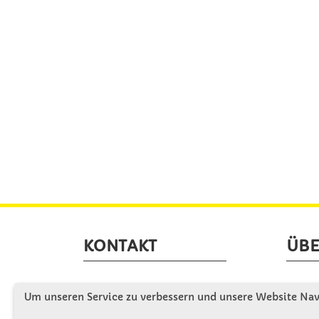
KONTAKT
ÜBE
Winkler Schulbedarf GmbH
Wir s
Um unseren Service zu verbessern und unsere Website Navi
Rosenthal 2
Firme