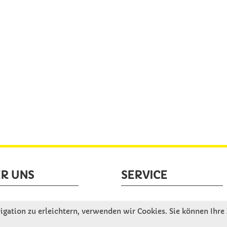
R UNS
SERVICE
tellen uns vor
Gute Gründe für Winkler
gation zu erleichtern, verwenden wir Cookies. Sie können Ihre
nbesichtigung
Basteltipps