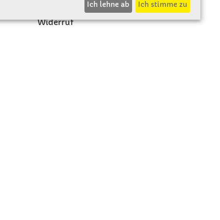
Ich lehne ab
Ich stimme zu
Rücksendung
Widerruf
Vertrag widerrufen
Impressum
Beschwerde
Datenschutz