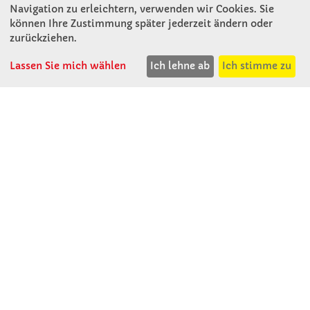
Navigation zu erleichtern, verwenden wir Cookies. Sie
können Ihre Zustimmung später jederzeit ändern oder
KONTAKT
zurückziehen.
Lassen Sie mich wählen
Ich lehne ab
Ich stimme zu
Winkler Schulbedarf GmbH
Rosenthal 2
A - 3121 Karlstetten
T: 02741 - 8621
F: 02741 - 8624
WhatsApp: 0664 - 1077657
Mo-Do: 07:30 -15:30
Abholungen bis 15:00
Fr: 07:30 - 14:30
verkauf@winklerschulbedarf.at
ÜBER UNS
Wir stellen uns vor