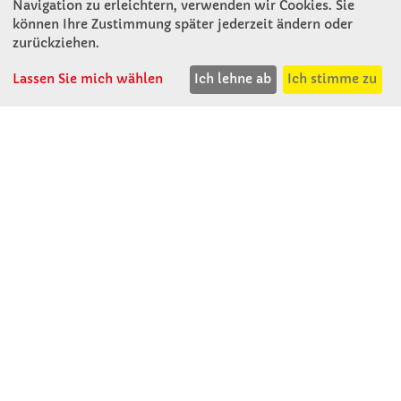
Navigation zu erleichtern, verwenden wir Cookies. Sie
können Ihre Zustimmung später jederzeit ändern oder
KONTAKT
zurückziehen.
Lassen Sie mich wählen
Ich lehne ab
Ich stimme zu
Winkler Schulbedarf GmbH
Rosenthal 2
A - 3121 Karlstetten
T: 02741 - 8621
F: 02741 - 8624
WhatsApp: 0664 - 1077657
Mo-Do: 07:30 -15:30
Abholungen bis 15:00
Fr: 07:30 - 14:30
verkauf@winklerschulbedarf.at
ÜBER UNS
Wir stellen uns vor
Firmenbesichtigung