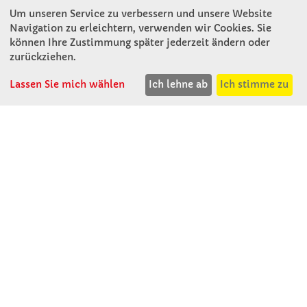
Um unseren Service zu verbessern und unsere Website
Navigation zu erleichtern, verwenden wir Cookies. Sie
können Ihre Zustimmung später jederzeit ändern oder
KONTAKT
zurückziehen.
Lassen Sie mich wählen
Ich lehne ab
Ich stimme zu
Winkler Schulbedarf GmbH
Rosenthal 2
A - 3121 Karlstetten
T: 02741 - 8621
F: 02741 - 8624
WhatsApp: 0664 - 1077657
Mo-Do: 07:30 -15:30
Abholungen bis 15:00
Fr: 07:30 - 14:30
verkauf@winklerschulbedarf.at
ÜBER UNS