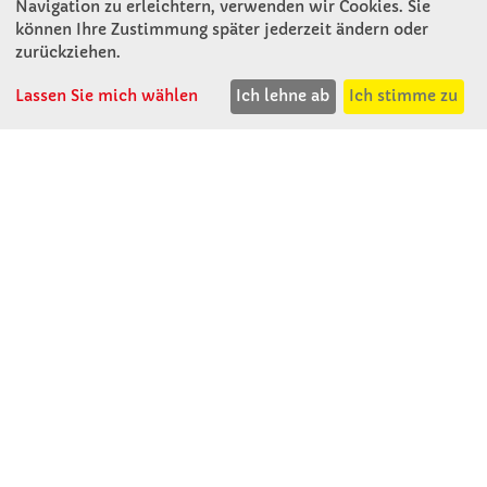
Navigation zu erleichtern, verwenden wir Cookies. Sie
können Ihre Zustimmung später jederzeit ändern oder
KONTAKT
zurückziehen.
Lassen Sie mich wählen
Ich lehne ab
Ich stimme zu
Winkler Schulbedarf GmbH
Rosenthal 2
A - 3121 Karlstetten
T: 02741 - 8621
F: 02741 - 8624
WhatsApp: 0664 - 1077657
Mo-Do: 07:30 -15:30
Abholungen bis 15:00
Fr: 07:30 - 14:30
verkauf@winklerschulbedarf.at
ÜBER UNS
Wir stellen uns vor
Firmenbesichtigung