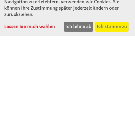
Navigation zu erleichtern, verwenden wir Cookies. Sie
können Ihre Zustimmung später jederzeit ändern oder
KONTAKT
zurückziehen.
Lassen Sie mich wählen
Ich lehne ab
Ich stimme zu
Winkler Schulbedarf GmbH
Rosenthal 2
A - 3121 Karlstetten
T: 02741 - 8621
F: 02741 - 8624
WhatsApp: 0664 - 1077657
Mo-Do: 07:30 -15:30
Abholungen bis 15:00
Fr: 07:30 - 14:30
verkauf@winklerschulbedarf.at
ÜBER UNS
Wir stellen uns vor
Firmenbesichtigung