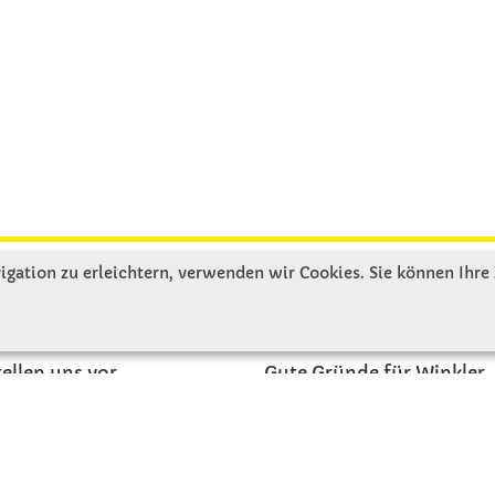
gation zu erleichtern, verwenden wir Cookies. Sie können Ihre
R UNS
SERVICE
tellen uns vor
Gute Gründe für Winkler
nbesichtigung
Basteltipps
ngeschichte
Kataloge und Magazine
Bestellformular