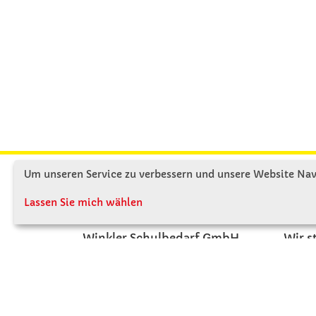
Um unseren Service zu verbessern und unsere Website Navi
KONTAKT
ÜBE
Lassen Sie mich wählen
Winkler Schulbedarf GmbH
Wir s
Rosenthal 2
Firme
A - 3121 Karlstetten
Firme
T: 02741 - 8621
Jobs
F: 02741 - 8624