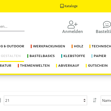
Kataloge
Anmelden
Bastelt
G & OUTDOOR
WERKPACKUNGEN
HOLZ
TECHNISC
S GESTALTEN
BASTELBASICS
KLEBSTOFFE
PAPIER
ERATUR
THEMENWELTEN
ABVERKAUF
GUTSCHEIN