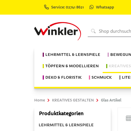
Service: 02741 8621
Whatsapp
LEHRMITTEL & LERNSPIELE
BEWEGUN
TÖPFERN & MODELLIEREN
KREATIVE
DEKO & FLORISTIK
SCHMUCK
LIT
Home
KREATIVES GESTALTEN
Glas Artikel
Produktkategorien
LEHRMITTEL & LERNSPIELE