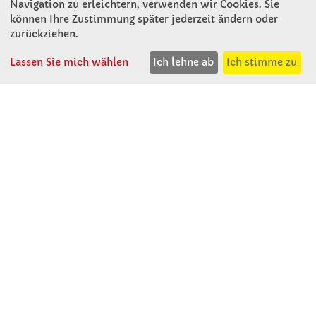
Navigation zu erleichtern, verwenden wir Cookies. Sie
können Ihre Zustimmung später jederzeit ändern oder
KONTAKT
zurückziehen.
Lassen Sie mich wählen
Ich lehne ab
Ich stimme zu
Winkler Schulbedarf GmbH
Rosenthal 2
A - 3121 Karlstetten
T: 02741 - 8621
F: 02741 - 8624
WhatsApp: 0664 - 1077657
Mo-Do: 07:30 -15:30
Abholungen bis 15:00
Fr: 07:30 - 14:30
verkauf@winklerschulbedarf.at
ÜBER UNS
Wir stellen uns vor
Firmenbesichtigung