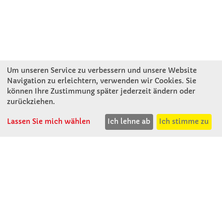
Um unseren Service zu verbessern und unsere Website
Navigation zu erleichtern, verwenden wir Cookies. Sie
können Ihre Zustimmung später jederzeit ändern oder
KONTAKT
zurückziehen.
Lassen Sie mich wählen
Ich lehne ab
Ich stimme zu
Winkler Schulbedarf GmbH
Rosenthal 2
A - 3121 Karlstetten
T: 02741 - 8621
F: 02741 - 8624
WhatsApp: 0664 - 1077657
Mo-Do: 07:30 -15:30
Abholungen bis 15:00