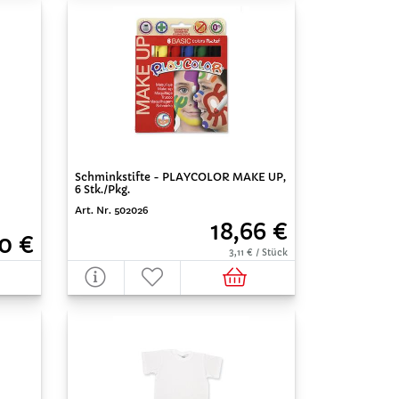
Schminkstifte - PLAYCOLOR MAKE UP,
6 Stk./Pkg.
Art. Nr. 502026
18,66 €
0 €
3,11 € / Stück