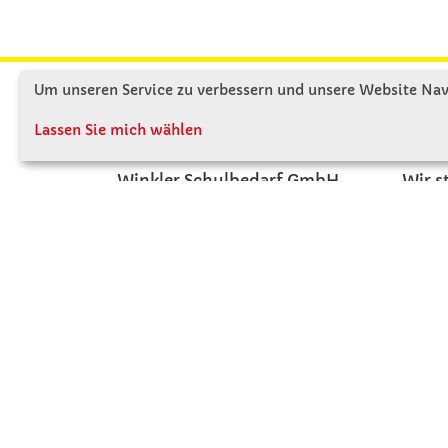
Um unseren Service zu verbessern und unsere Website Navi
KONTAKT
ÜBE
Lassen Sie mich wählen
Winkler Schulbedarf GmbH
Wir s
Rosenthal 2
Firme
A - 3121 Karlstetten
Firme
T: 02741 - 8621
Jobs
F: 02741 - 8624
Kont
WhatsApp: 0664 - 1077657
Mo-Do: 07:30 -15:30
Abholungen bis 15:00
Fr: 07:30 - 14:30
verkauf@winklerschulbedarf.at