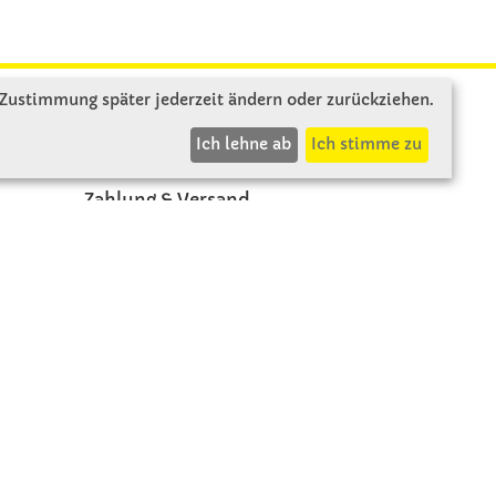
 Zustimmung später jederzeit ändern oder zurückziehen.
INFOS
Ich lehne ab
Ich stimme zu
Zahlung & Versand
AGB
Rücksendung
Widerruf
Vertrag widerrufen
Impressum
Beschwerde
Datenschutz