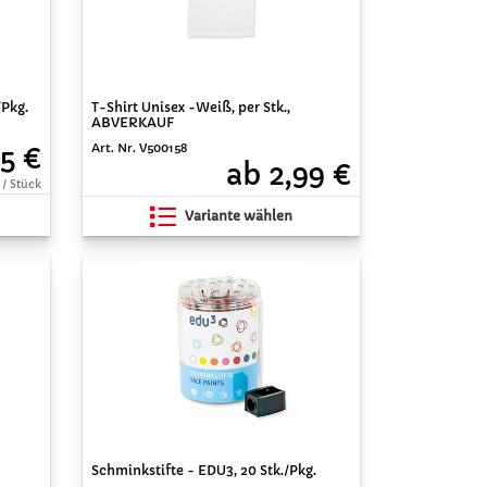
/Pkg.
T-Shirt Unisex -Weiß, per Stk.,
ABVERKAUF
Art. Nr. V500158
5 €
ab 2,99 €
 / Stück
Variante wählen
Schminkstifte - EDU3, 20 Stk./Pkg.