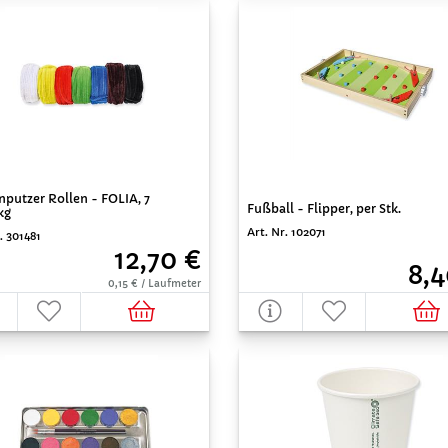
nputzer Rollen - FOLIA, 7
Fußball - Flipper, per Stk.
kg
Art. Nr. 102071
. 301481
12,70 €
8,4
0,15 € / Laufmeter