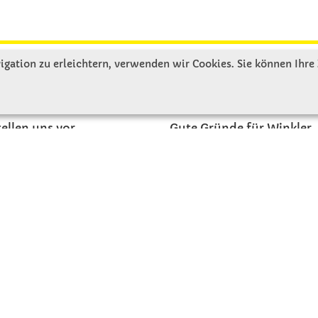
gation zu erleichtern, verwenden wir Cookies. Sie können Ihre
R UNS
SERVICE
tellen uns vor
Gute Gründe für Winkler
nbesichtigung
Basteltipps
ngeschichte
Kataloge und Magazine
Bestellformular
akt
Schulstart - Einkaufsliste