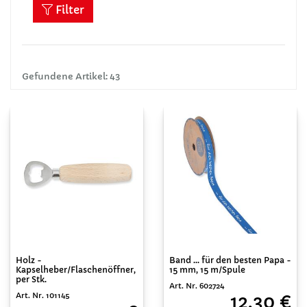
Filter
Gefundene Artikel: 43
Band ... für den besten Papa -
Holz -
15 mm, 15 m/Spule
Kapselheber/Flaschenöffner,
per Stk.
Art. Nr. 602724
Art. Nr. 101145
12,30 €