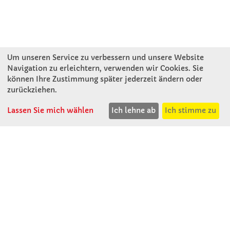
Um unseren Service zu verbessern und unsere Website
Navigation zu erleichtern, verwenden wir Cookies. Sie
können Ihre Zustimmung später jederzeit ändern oder
KONTAKT
zurückziehen.
Lassen Sie mich wählen
Ich lehne ab
Ich stimme zu
Winkler Schulbedarf GmbH
Rosenthal 2
A - 3121 Karlstetten
T: 02741 - 8621
F: 02741 - 8624
WhatsApp: 0664 - 1077657
Mo-Do: 07:30 -15:30
Abholungen bis 15:00
Fr: 07:30 - 14:30
verkauf@winklerschulbedarf.at