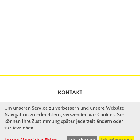
KONTAKT
Um unseren Service zu verbessern und unsere Website
Ivo Haas - kreativ
Navigation zu erleichtern, verwenden wir Cookies. Sie
by Winkler Schulbedarf GmbH
können Ihre Zustimmung später jederzeit ändern oder
Mitterweg 16
zurückziehen.
D - 94060 Pocking