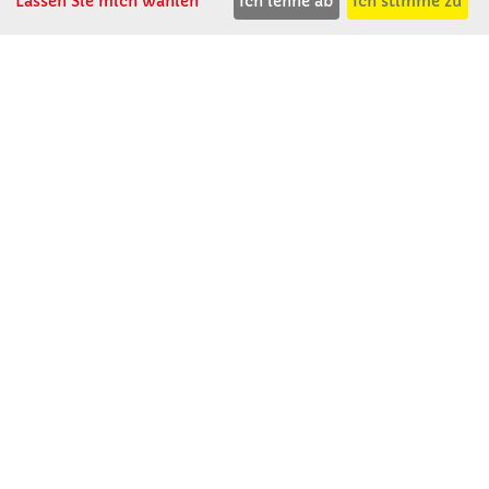
Lassen Sie mich wählen
Ich lehne ab
Ich stimme zu
T: 08531 - 910 60 8201
F: 08531 - 910 113
WhatsApp: 01761 - 2091060
Mo-Do: 07:30 -15:00
Fr: 07:30 - 14:30
service@ivohaas-kreativ.de
ÜBER UNS
Wir stellen uns vor
Firmenbesichtigung
Firmengeschichte
Jobs
Kontakt
SERVICE
Gute Gründe für Winkler